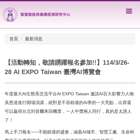
跳
到
主
要
內
容
首頁
最新消息
區
【活動轉知，敬請踴躍報名參加!!】114/3/26-
28 AI EXPO Taiwan 臺灣AI博覽會
年度最大AI生態系交流平台AI EXPO Taiwan 邀請AI百大影響力人物
吳恩達進行開場演講，絕對是不容錯過的AI界的一大亮點，出席還
可以贏得台北到首爾來回機票，一人中獎兩人同行，真的是太誘人
了！
馬上手刀報名~~~不能錯過的盛會，涵蓋AI城市、智慧工廠、生命科