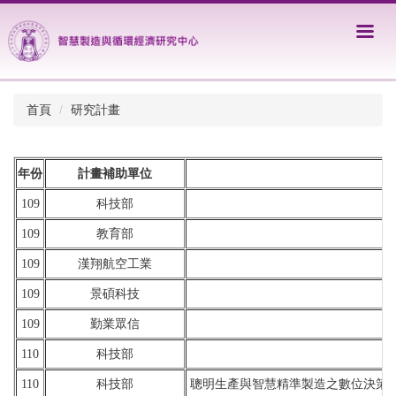
跳
到
主
要
內
容
首頁
研究計畫
區
年份
計畫補助單位
109
科技部
109
教育部
109
漢翔航空工業
109
景碩科技
109
勤業眾信
110
科技部
110
科技部
聰明生產與智慧精準製造之數位決策、