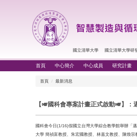
跳
到
主
要
內
容
區
國立清華大學
國立清華大學研
首頁
中心簡介
中心成員
研究計畫
首頁
最新消息
【🎺國科會專案計畫正式啟動🎺】
國科會今日(1/16)假國立台灣大學綜合教學館舉
大學 簡禎富教授、朱宏國教授、林嘉文教授、陳煥宗